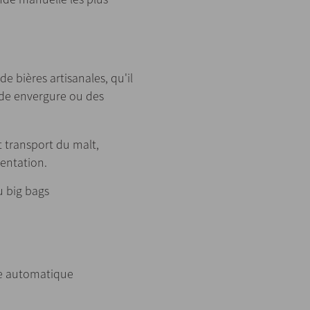
 bières artisanales, qu'il
ande envergure ou des
t transport du malt,
entation.
u big bags
ue automatique