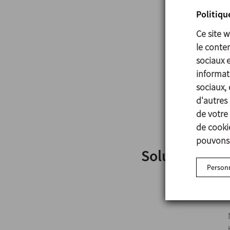
Politiqu
Ce site 
le conten
sociaux 
informati
sociaux, 
d'autres 
de votre 
de cookie
pouvons 
Solution
Personn