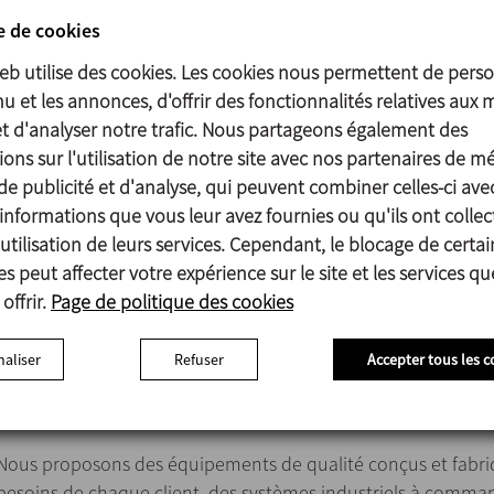
e de cookies
web utilise des cookies. Les cookies nous permettent de perso
J'ai lu et accepté la politique d
u et les annonces, d'offrir des fonctionnalités relatives aux 
et d'analyser notre trafic. Nous partageons également des
J'accepte de recevoir des infor
ons sur l'utilisation de notre site avec nos partenaires de m
de publicité et d'analyse, qui peuvent combiner celles-ci ave
informations que vous leur avez fournies ou qu'ils ont collec
utilisation de leurs services. Cependant, le blocage de certai
s peut affecter votre expérience sur le site et les services q
offrir.
Page de politique des cookies
DES PROJETS SUR MESURE, TOUTE UNE PHILOSOPHIE
aliser
Refuser
Accepter tous les c
INOXPA
et
RICCI ENGINEERING
développent chaque projet 
avec des solutions créatives et innovantes.
Nous proposons des équipements de qualité conçus et fabri
besoins de chaque client, des systèmes industriels à comma