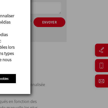
nnaliser
e protection des données
médias
ENVOYER
mations commerciales
édias
c
tées lors
ns types
ue nous
ookies
de manière personnalisée
qués en fonction des
nde manuelle les plus