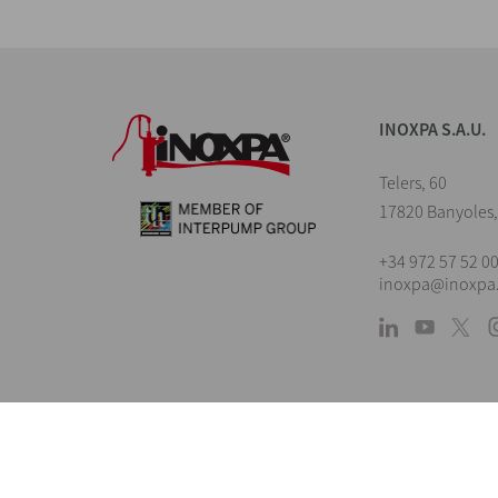
INOXPA S.A.U.
Telers, 60
17820 Banyoles,
+34 972 57 52 0
inoxpa@inoxpa
Avert