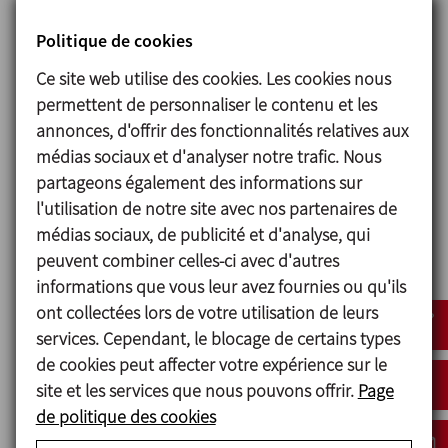
• Connecter le système sous vide (le cas échéant).
• Mettre en marche la contre-rotation aux t/min
Politique de cookies
programmés (~10 pour l’ancre et 80 pour l’axe
Ce site web utilise des cookies. Les cookies nous
central).
permettent de personnaliser le contenu et les
• Mettre en marche l’émulsionneuse à la vitesse
annonces, d'offrir des fonctionnalités relatives aux
maximale.
médias sociaux et d'analyser notre trafic. Nous
• Effectuer le transfert du produit fondu dans la
partageons également des informations sur
cuve de fusion (P1) de façon contrôlée, en adaptant
l'utilisation de notre site avec nos partenaires de
le débit au type de mélange.Le transfert peut être
médias sociaux, de publicité et d'analyse, qui
effectué sous vide ou avec une pompe de transfert.
peuvent combiner celles-ci avec d'autres
• Une fois le transfert terminé, maintenir toute
informations que vous leur avez fournies ou qu'ils
l’agitation en marche pendant au moins 10
ont collectées lors de votre utilisation de leurs
minutes. Une fois ce délai
services. Cependant, le blocage de certains types
écoulé, arrêter l’émulsionneuse.
de cookies peut affecter votre expérience sur le
• Commencer à refroidir la cuve de Fabrication avec
site et les services que nous pouvons offrir.
Page
de l’eau du réseau de distribution, jusqu’à atteindre
de politique des cookies
50 ºC.