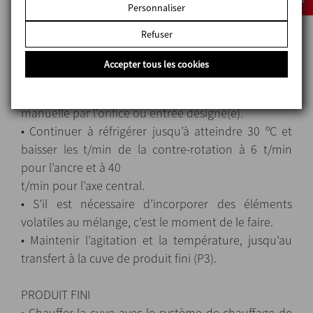
• Lorsque cette température est atteinte, incorporer
Personnaliser
les éléments additifs : éléments actifs de pharmacie,
Refuser
arômes,
colorants, etc. L’incorporation peut être faite sous
Accepter tous les cookies
vide, avec une pompe de transfert ou,
ponctuellement, de façon
manuelle par l’orifice ou entrée désigné(e).
• Continuer à réfrigérer jusqu’à atteindre 30 ºC et
baisser les t/min de la contre-rotation à 6 t/min
pour l’ancre et à 40
t/min pour l’axe central.
• S’il est nécessaire d’incorporer des éléments
volatiles au mélange, c’est le moment de le faire.
• Maintenir l’agitation et la température, jusqu’au
transfert à la cuve de produit fini (P3).
PRODUIT FINI
• Chauffer la cuve avec le système de chauffage de