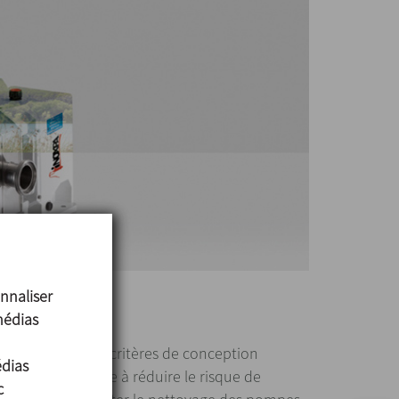
nnaliser
médias
 conformes aux critères de conception
édias
DG ou la 3-A) vise à réduire le risque de
c