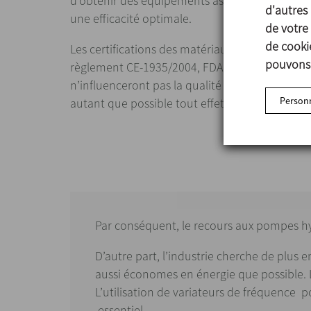
d’obtenir des équipements assurant à la fois la
d'autres 
une efficacité optimale.
de votre 
de cookie
Les certifications des matériaux en contact av
pouvons 
règlement CE-1935/2004, FDA, USP CLASS VI…) s
n’influenceront pas la qualité des denrées alim
Personn
autant que possible tout effet négatif sur la 
Par conséquent, le recours aux pompes hyg
D’autre part, l’industrie cherche de plus 
aussi économes en énergie que possible. L
L’utilisation de variateurs de fréquence 
essentiel.