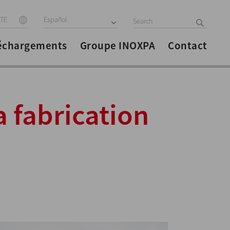
ITE
Español
échargements
Groupe INOXPA
Contact
 fabrication