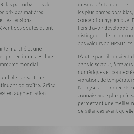
9, les perturbations du
mesure d’atteindre des r
es prix des matières
les plus basses possibles,
et les tensions
conception hygiénique. 
ulèvent des doutes quant
fiers d’avoir développé 
distinguent de la concur
des valeurs de NPSHr les
ur le marché et une
es protectionnistes dans
D’autre part, il convient 
 commerce mondial.
dans le secteur, à trave
numériques et connectées
mondiale, les secteurs
vibration, de température
ntinuent de croître. Grâce
l’analyse appropriée de c
 est en augmentation
connaissance plus précise
permettant une meilleure
défaillances avant qu’ell