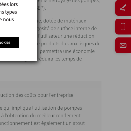
également à faciliter le nettoyage des pompes,
tées lors
tomatique (NEP/SEP).
ns types
ue nous
ception hygiénique, dotée de matériaux
ntaire et d’une rugosité de surface interne de
sentera pour le l’utilisateur une réduction
ookies
rappels de lots de produits dus aux risques de
yage plus efficace, permettra une économie
ues, d’énergie et réduira les temps de
uction des coûts pour l’entreprise.
e qui implique l’utilisation de pompes
 à l’obtention du meilleur rendement.
e fonctionnement est également un atout