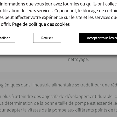
 sécurité alimentaire et
contamination. Elle vise 
informations que vous leur avez fournies ou qu'ils ont collec
de façon manuelle ou au
utilisation de leurs services. Cependant, le blocage de certai
s peut affecter votre expérience sur le site et les services q
ec les aliments (comme le
Ainsi, une pompe de con
offrir.
Page de politique des cookies
ervent à garantir qu’ils
certifiés de qualité alime
entaires et à éviter
Ra<0,8 µm ou moins, repré
aliser
Refuser
Accepter tous les c
santé des consommateurs.
des non conformités, des 
contamination. Un netto
d’eau, de produits chimiq
nettoyage.
iéniques dans l’industrie alimentaire se traduit par une réd
en plus à atteindre des objectifs de développement durable, c
a détermination de la bonne taille de pompe est essentielle
pour adapter la vitesse de la pompe aux différents points d