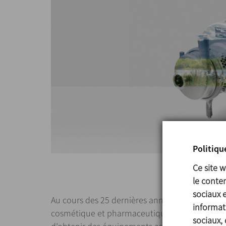
Politiqu
Ce site 
le conten
sociaux 
Au cours des 25 dernières années, l’évolution d
informati
cosmétique et pharmaceutique ont pris consci
sociaux, 