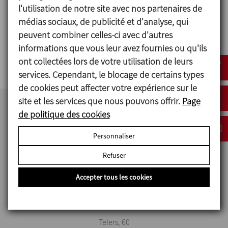
Industrie
l'utilisation de notre site avec nos partenaires de
Industrie des
cosmétique et
médias sociaux, de publicité et d'analyse, qui
boissons
pharmaceutique
peuvent combiner celles-ci avec d'autres
informations que vous leur avez fournies ou qu'ils
ont collectées lors de votre utilisation de leurs
services. Cependant, le blocage de certains types
de cookies peut affecter votre expérience sur le
site et les services que nous pouvons offrir.
Page
de politique des cookies
Personnaliser
Refuser
Accepter tous les cookies
INOXPA S.A.U.
Telers, 60