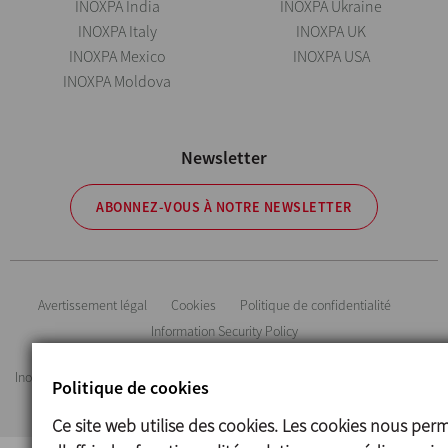
INOXPA India
INOXPA Ukraine
INOXPA Italy
INOXPA UK
INOXPA Mexico
INOXPA USA
INOXPA Moldova
Newsletter
ABONNEZ-VOUS À NOTRE NEWSLETTER
Avertissement légal
Cookies
Politique de confidentialité
Information Security Policy
Inoxpa se réserve le droit de modifier tout matériau ou caractéristique sans
Politique de cookies
préavis. Photos non contractuelles. All Rights Reserved
Ce site web utilise des cookies. Les cookies nous per