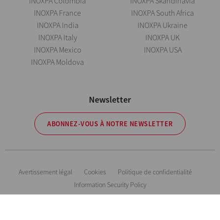
INOXPA Colombia
INOXPA Skandinavia
INOXPA France
INOXPA South Africa
INOXPA India
INOXPA Ukraine
INOXPA Italy
INOXPA UK
INOXPA Mexico
INOXPA USA
INOXPA Moldova
Newsletter
ABONNEZ-VOUS À NOTRE NEWSLETTER
Avertissement légal
Cookies
Politique de confidentialité
Information Security Policy
Inoxpa se réserve le droit de modifier tout matériau ou caractéristique sans
préavis. Photos non contractuelles. All Rights Reserved