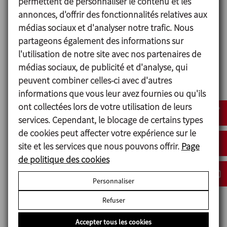
ouverture manuelle ou automatique.
permettent de personnaliser le contenu et les
Les orifices sont hermétiquement fermés pour
annonces, d'offrir des fonctionnalités relatives aux
éviter toute contamination de l’environnement
médias sociaux et d'analyser notre trafic. Nous
pendant le mélange.
partageons également des informations sur
l'utilisation de notre site avec nos partenaires de
À l’intérieur, il y a un cône monté sur l’axe de
médias sociaux, de publicité et d'analyse, qui
rotation des deux côtés. Ce système évite la
peuvent combiner celles-ci avec d'autres
formation d’espaces morts en facilitant le
informations que vous leur avez fournies ou qu'ils
déchargement par gravité.
ont collectées lors de votre utilisation de leurs
Cet équipement est fabriqué en qualité AISI 316
services. Cependant, le blocage de certains types
(EN 14404) pour toutes les parties en contact avec
de cookies peut affecter votre expérience sur le
le produit et en AISI 304 (EN 14301) pour les bancs
site et les services que nous pouvons offrir.
Page
et le reste. La finition est Ra <0,8 à l’intérieur et 2B à
de politique des cookies
l’extérieur.
Nettoyage facile à la fois manuellement et par le
Personnaliser
système NEP automatique grâce à sa conception
Refuser
hygiénique et à l’absence d’angles.
Il dispose d’une protection périmétrique avec une
Accepter tous les cookies