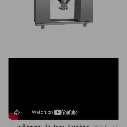
Le
mélangeur de type biconique
produit un