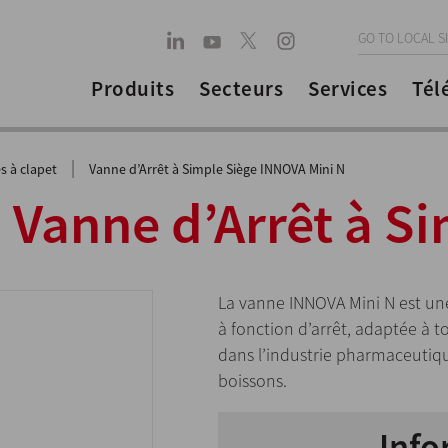
GO TO LOCAL S
Produits
Secteurs
Services
Tél
|
s à clapet
Vanne d’Arrêt à Simple Siège INNOVA Mini N
Vanne d’Arrêt à Si
La vanne INNOVA Mini N est u
à fonction d’arrêt, adaptée à t
dans l’industrie pharmaceutiq
boissons.
Info