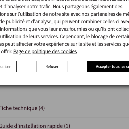
Finition de surface
et d'analyser notre trafic. Nous partageons également des
Interne Polie brillante Ra ≤0,8 μm
ons sur l'utilisation de notre site avec nos partenaires de m
Externe Mate
de publicité et d'analyse, qui peuvent combiner celles-ci ave
informations que vous leur avez fournies ou qu'ils ont collec
utilisation de leurs services. Cependant, le blocage de certai
s peut affecter votre expérience sur le site et les services q
Actionneur pneumatique à double effet.
offrir.
Page de politique des cookies
Joints en FPM et HNBR.
Autres raccords : mâle, collier de serrage.
aliser
Refuser
Accepter tous les c
Détecteurs de position externes.
Finitions de surface Ra ≤0,5 μm.
Fiche technique (4)
Guide d’installation rapide (1)