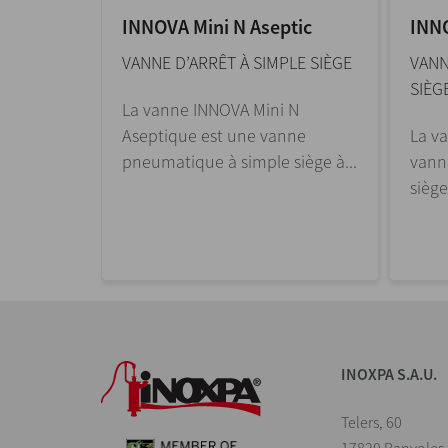
INNOVA Mini N Aseptic
INNO
E SIÈGE
VANNE D’ARRÊT À SIMPLE SIÈGE
VANN
SIÈG
ype N est
La vanne INNOVA Mini N
mple
Aseptique est une vanne
La v
pneumatique à simple siège à...
vann
siège.
INOXPA S.A.U.
Telers, 60