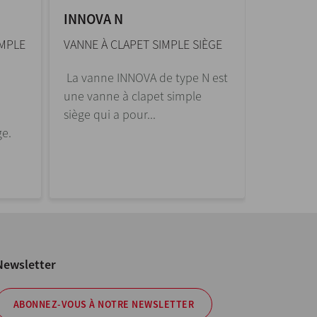
INNOVA N
INNOVA 
IMPLE
VANNE À CLAPET SIMPLE SIÈGE
VANNE D’
La vanne INNOVA de type N est
La vanne
une vanne à clapet simple
Aseptiqu
siège qui a pour...
pneumatiq
ge.
Newsletter
ABONNEZ-VOUS À NOTRE NEWSLETTER