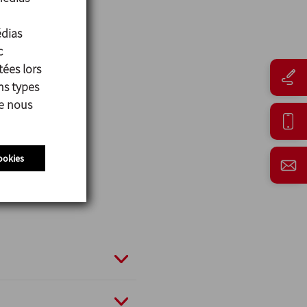
édias
c
tées lors
ns types
ue nous
ookies