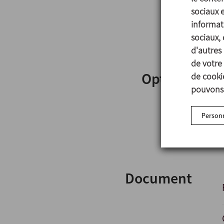
sociaux 
informati
sociaux, 
d'autres 
de votre 
Options
de cookie
pouvons 
Personn
Document