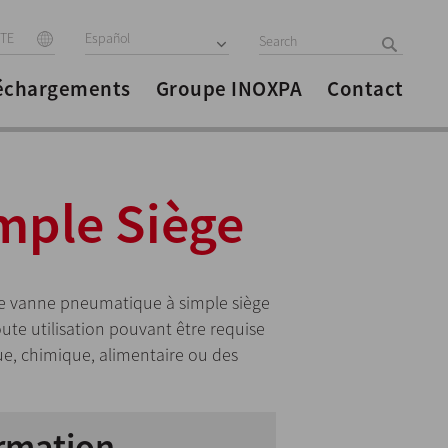
ITE
Español
échargements
Groupe INOXPA
Contact
mple Siège
ne vanne pneumatique à simple siège
oute utilisation pouvant être requise
ue, chimique, alimentaire ou des
rmation