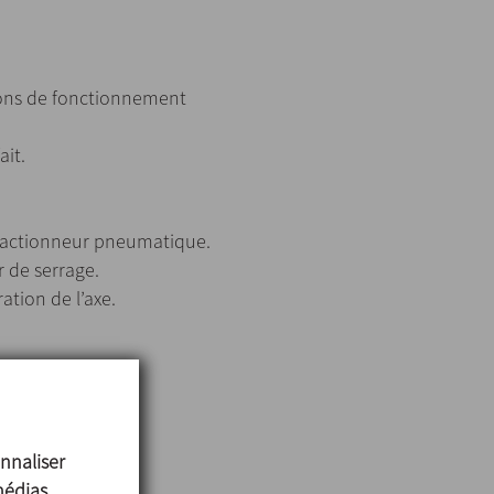
itions de fonctionnement
it.
l’actionneur pneumatique.
r de serrage.
ation de l’axe.
nnaliser
médias