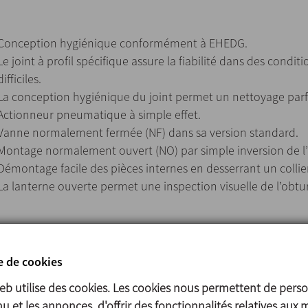
Conception hygiénique conformément à EHEDG.
Le joint à profil spécifique assure la fiabilité dans des cond
difficiles.
La conception hygiénique du joint permet un nettoyage parfa
Actionneur pneumatique à simple effet.
Vanne normalement fermée (NF) dans sa version standard.
Montage normalement ouvert (NO) par simple inversion de 
Démontage facile des pièces internes en desserrant un collie
La lanterne ouverte permet une inspection visuelle de l’obtur
Pièces en contact avec le produit 1.4404 (AISI 316L)
e de cookies
Autres pièces en acier 1.4301 (AISI 304)
Joints en contact avec le produit EPDM
web utilise des cookies. Les cookies nous permettent de perso
u et les annonces, d'offrir des fonctionnalités relatives aux 