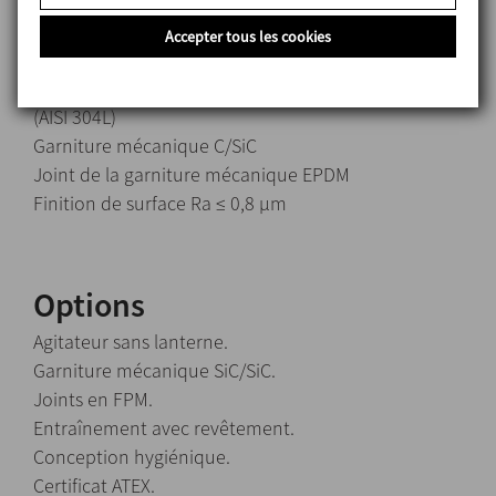
Matériels
Accepter tous les cookies
Pièces en contact avec le produit 1.4404 (AISI 316L)
Autres pièces en acier en acier inoxydable 1.4307
(AISI 304L)
Garniture mécanique C/SiC
Joint de la garniture mécanique EPDM
Finition de surface Ra ≤ 0,8 μm
Options
Agitateur sans lanterne.
Garniture mécanique SiC/SiC.
Joints en FPM.
Entraînement avec revêtement.
Conception hygiénique.
Certificat ATEX.