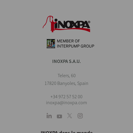
INOXPA S.A.U.
Telers, 60
17820 Banyoles, Spain
+34 972 57 52 00
inoxpa@inoxpa.com
INOXPA dans le monde