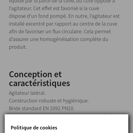
liquide par la paroi de la cuve, du côté opposé à
l’agitateur. Cet effet est favorisé si la cuve
dispose d’un fond pompé. En outre, l’agitateur est
installé excentré par rapport au centre de la cuve
afin de favoriser un flux circulaire. Cela permet
d’assurer une homogénéisation complète du
produit.
Conception et
caractéristiques
Agitateur latéral.
Construction robuste et hygiénique.
Bride standard EN 1092 PN10.
Lanterne en acier inoxydable conçue pour faciliter
l’inspection et la maintenance de la garniture
Politique de cookies
mécanique.