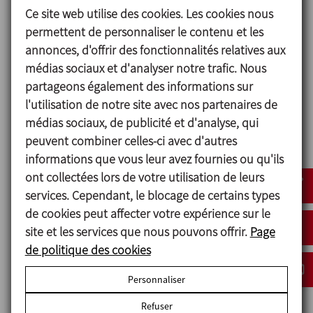
Ce site web utilise des cookies. Les cookies nous
Conception hygiénique qui permet d’éviter les
permettent de personnaliser le contenu et les
zones mortes et difficiles d’accès, assurant ainsi un
annonces, d'offrir des fonctionnalités relatives aux
nettoyage facile.
médias sociaux et d'analyser notre trafic. Nous
Hélice à haut rendement fixée à l’arbre au moyen
partageons également des informations sur
d’un raccord hygiénique fileté.
l'utilisation de notre site avec nos partenaires de
Différents types de motoréducteurs IE3, avec huile
médias sociaux, de publicité et d'analyse, qui
de qualité alimentaire.
peuvent combiner celles-ci avec d'autres
Moteur électrique, triphasé, IP55, 1 500 tr/m.
informations que vous leur avez fournies ou qu'ils
L’agitateur présente une conception modulaire et
ont collectées lors de votre utilisation de leurs
est entièrement configurable avec différentes
services. Cependant, le blocage de certains types
options pour l’entraînement, le système
de cookies peut affecter votre expérience sur le
d’étanchéité, la finition de surface et les matériaux
site et les services que nous pouvons offrir.
Page
élastomères. En outre, il peut être livré avec un
de politique des cookies
certificat ATEX.
Personnaliser
Refuser