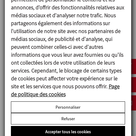
permettant de mélanger rapidement et de façon
annonces, d'offrir des fonctionnalités relatives aux
homogène des grandes variétés de poudres sans
médias sociaux et d'analyser notre trafic. Nous
que le mélange obtenu ne soit en contact direct
partageons également des informations sur
avec l’air.
l'utilisation de notre site avec nos partenaires de
Conception hygiénique.
médias sociaux, de publicité et d'analyse, qui
Garniture mécanique simple.
peuvent combiner celles-ci avec d'autres
Montage/démontage facile avec des raccords
informations que vous leur avez fournies ou qu'ils
CLAMP ISO 2852.
ont collectées lors de votre utilisation de leurs
Vanne papillon sur la trémie.
services. Cependant, le blocage de certains types
Possibilité de nettoyer et de désinfecter sans
de cookies peut affecter votre expérience sur le
démontage de l’appareil.
site et les services que nous pouvons offrir.
Page
de politique des cookies
Personnaliser
Matériels
Refuser
Pièces en contact avec le produit AISI 316L
Autres pièces métalliques AISI 304
Accepter tous les cookies