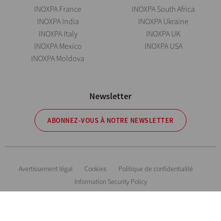
INOXPA France
INOXPA South Africa
INOXPA India
INOXPA Ukraine
INOXPA Italy
INOXPA UK
INOXPA Mexico
INOXPA USA
INOXPA Moldova
Newsletter
ABONNEZ-VOUS À NOTRE NEWSLETTER
Avertissement légal
Cookies
Politique de confidentialité
Information Security Policy
Inoxpa se réserve le droit de modifier tout matériau ou caractéristique sans
préavis. Photos non contractuelles. All Rights Reserved