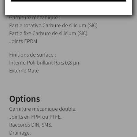
Joints EPDM
Garniture mécanique :
Partie rotative Carbure de silicium (SiC)
Partie fixe Carbure de silicium (SiC)
Joints EPDM
Finitions de surface :
Interne Poli brillant Ra ≤ 0,8 μm
Externe Mate
Options
Garniture mécanique double.
Joints en FPM ou PTFE.
Raccords DIN, SMS.
Drainage.