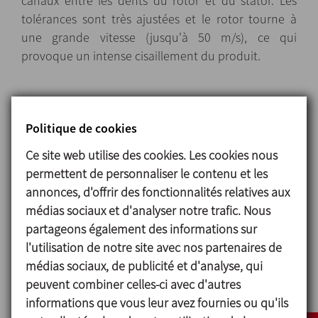
canaux entre les dents du rotor et du stator. Les
tolérances sont très ajustées et le rotor tourne à
une grande vitesse (jusqu'à 50 m/s), ce qui
provoque un intense cisaillement du produit.
Conception et
Politique de cookies
caractéristiques
Ce site web utilise des cookies. Les cookies nous
Haut pouvoir de cisaillement, réduction de taille de
permettent de personnaliser le contenu et les
particule
annonces, d'offrir des fonctionnalités relatives aux
jusqu'à niveaux inférieurs à 10 micron.
médias sociaux et d'analyser notre trafic. Nous
Vitesse de travail jusqu'à 50 m/s
partageons également des informations sur
Système d'étanchéité par garniture mécanique
l'utilisation de notre site avec nos partenaires de
sanitaire simple réfrigérée.
médias sociaux, de publicité et d'analyse, qui
Possibilité de différentes tolérances d'adaptation
peuvent combiner celles-ci avec d'autres
entre le rotor et le stator.
informations que vous leur avez fournies ou qu'ils
Possibilité de nettoyage NEP sans démonter le