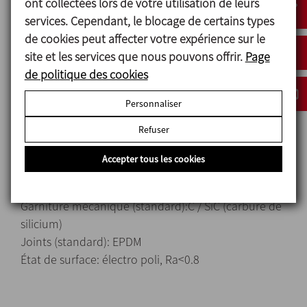
ont collectées lors de votre utilisation de leurs
mixer.
services. Cependant, le blocage de certains types
Connexions standard: Clamp ISO-2852.
de cookies peut affecter votre expérience sur le
Montage transmission par poulies et courroies.
site et les services que nous pouvons offrir.
Page
Drainage clamp.
de politique des cookies
Moteurs IEC B3, IP 55, isolement classe F, 3000 rpm.
Personnaliser
Refuser
Matériels
Accepter tous les cookies
Pièces en contact avec le produit: AISI 316L
D'autres pièces en inoxydable: AISI 304
Garniture mécanique (standard):C / SiC (carbure de
silicium)
Joints (standard): EPDM
État de surface: électro poli, Ra<0.8