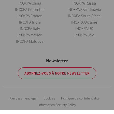
INOXPA China
INOXPA Russia
INOXPA Colombia
INOXPA Skandinavia
INOXPA France
INOXPA South Africa
INOXPA India
INOXPA Ukraine
INOXPA Italy
INOXPA UK
INOXPA Mexico
INOXPA USA
INOXPA Moldova
Newsletter
ABONNEZ-VOUS À NOTRE NEWSLETTER
Avertissement légal
Cookies
Politique de confidentialité
Information Security Policy