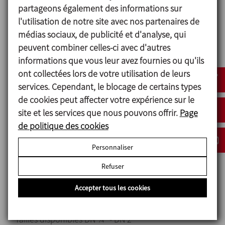
Traçabilité des composants.
partageons également des informations sur
l'utilisation de notre site avec nos partenaires de
médias sociaux, de publicité et d'analyse, qui
peuvent combiner celles-ci avec d'autres
Matériels
informations que vous leur avez fournies ou qu'ils
Pièces en contact avec le produit Acier inoxydable
ont collectées lors de votre utilisation de leurs
AISI 316L (1.4404)
services. Cependant, le blocage de certains types
Autres pièces en acier inoxydable Acier inoxydable
de cookies peut affecter votre expérience sur le
AISI 304 (1.4301)
site et les services que nous pouvons offrir.
Page
Pièces en plastique PP + 30 GF
de politique des cookies
Membrane EPDM (selon FDA 177.2600 et USP Class
Personnaliser
VI)
Refuser
Finition superficielle:
Interne Ra ≤ 0,5 µm
Accepter tous les cookies
Externe Poli brillant
Tailles disponibles DN ¼" - DN 2"