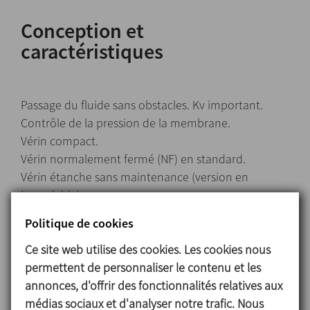
Conception et
caractéristiques
Passage du fluide sans obstacles. Kv important.
Contrôle de la pression de la membrane.
Vérin compact.
Vérin normalement fermé (NF) en standard.
Vérin étanche sans maintenance (version en
inoxydable).
Volant de manœuvre avec limiteur de course (sauf
Politique de cookies
taille 4).
Détecteur de fuites.
Ce site web utilise des cookies. Les cookies nous
Indicateur de position.
permettent de personnaliser le contenu et les
Interchangeabilité des pièces.
annonces, d'offrir des fonctionnalités relatives aux
Volant ergonomique.
médias sociaux et d'analyser notre trafic. Nous