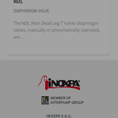
NDL
DIAPHRAGM VALVE
The NDL (Non Dead Leg T Valve) diaphragm
valves, manually or pneumatically operated,
are...
INOXPA S.A.U.