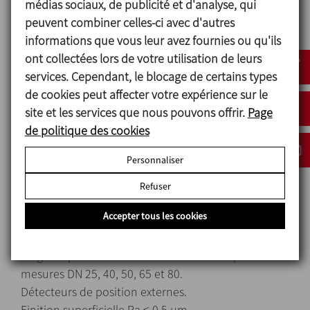
médias sociaux, de publicité et d'analyse, qui
Tailles disponibles
peuvent combiner celles-ci avec d'autres
DIN EN 10357 série A DN 25 - DN 100
informations que vous leur avez fournies ou qu'ils
(ancien DIN 11850 série 2)
ont collectées lors de votre utilisation de leurs
ASTM A269/270 OD 1’’ - OD 4’’
services. Cependant, le blocage de certains types
(correspond à du tube OD)
de cookies peut affecter votre expérience sur le
site et les services que nous pouvons offrir.
Page
Connexions
de politique des cookies
Souder
Personnaliser
Refuser
Options
Accepter tous les cookies
Joints en HNBR, FPM.
Autres raccords.
Plage de pression d’ouverture: 6 à 10 bar pour les
mesures DN 25, 40, 50, 65 et 80.
Détecteurs de position externes.
Finition superficielle Ra < 0,5 μm.