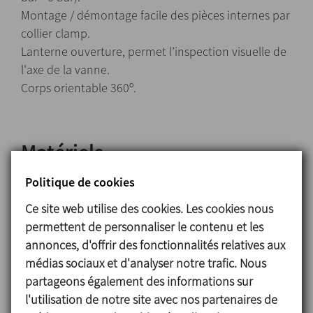
Montage / démontage facile des pièces internes par
collier clamp.
Lanterne ouverture, permet l’inspection visuelle de
l'axe de la vanne.
Corps orientable 360º.
Matériels
Pièces en contact avec le produit 1.4404 (AISI 316L)
Politique de cookies
Autres pièces en acier inoxydable 1.4301 (AISI 304)
Ce site web utilise des cookies. Les cookies nous
Joints EPDM
permettent de personnaliser le contenu et les
annonces, d'offrir des fonctionnalités relatives aux
Finition superficielle
médias sociaux et d'analyser notre trafic. Nous
Interne Polie brillante Ra ≤ 0,8 μm
partageons également des informations sur
Externe Mate
l'utilisation de notre site avec nos partenaires de