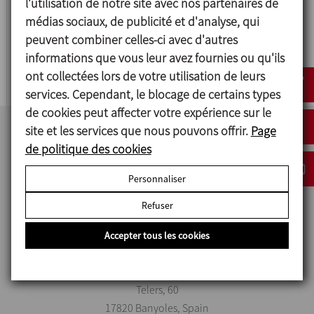
l'utilisation de notre site avec nos partenaires de
médias sociaux, de publicité et d'analyse, qui
MV
peuvent combiner celles-ci avec d'autres
informations que vous leur avez fournies ou qu'ils
V-TYPE SOLIDS BLENDER
ont collectées lors de votre utilisation de leurs
services. Cependant, le blocage de certains types
de cookies peut affecter votre expérience sur le
site et les services que nous pouvons offrir.
Page
de politique des cookies
Personnaliser
Refuser
Accepter tous les cookies
INOXPA S.A.U.
Telers, 60
17820 Banyoles, Spain