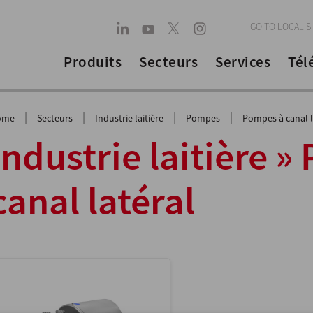
GO TO LOCAL S
Produits
Secteurs
Services
Tél
|
|
|
|
ome
Secteurs
Industrie laitière
Pompes
Pompes à canal l
Industrie laitière 
canal latéral