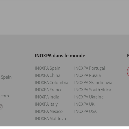
INOXPA dans le monde
INOXPA Spain
INOXPA Portugal
INOXPA China
INOXPA Russia
 Spain
INOXPA Colombia
INOXPA Skandinavia
INOXPA France
INOXPA South Africa
0
.com
INOXPA India
INOXPA Ukraine
INOXPA Italy
INOXPA UK
INOXPA Mexico
INOXPA USA
INOXPA Moldova