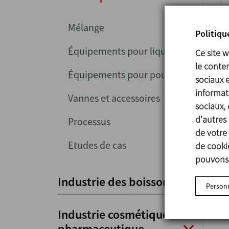
Mélange
Politiqu
Équipements pour liquides
Ce site 
le conten
Équipements pour poudres
sociaux 
informati
Vannes et accessoires
sociaux, 
d'autres 
Processus
de votre 
Etudes de cas
de cookie
pouvons 
Industrie des boissons
Personn
Industrie cosmétique et
pharmaceutique