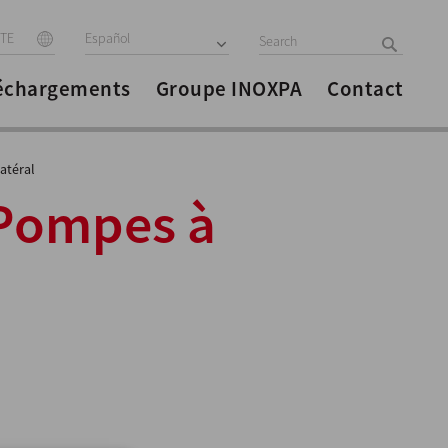
ITE
Español
échargements
Groupe INOXPA
Contact
atéral
» Pompes à