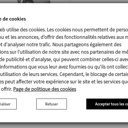
e de cookies
web utilise des cookies. Les cookies nous permettent de perso
u et les annonces, d'offrir des fonctionnalités relatives aux 
ASPIR
et d'analyser notre trafic. Nous partageons également des
POMPE À CANAL LATÉRAL
ons sur l'utilisation de notre site avec nos partenaires de m
de publicité et d'analyse, qui peuvent combiner celles-ci ave
La pompe Aspir est une
informations que vous leur avez fournies ou qu'ils ont collec
pompe auto-aspirante à
utilisation de leurs services. Cependant, le blocage de certai
canal latéral destinée... >>
s peut affecter votre expérience sur le site et les services q
offrir.
Page de politique des cookies
aliser
Refuser
Accepter tous les c