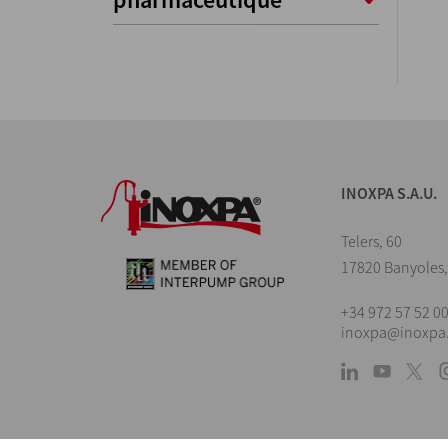
INOXPA S.A.U.
Telers, 60
17820 Banyoles,
+34 972 57 52 0
inoxpa@inoxpa