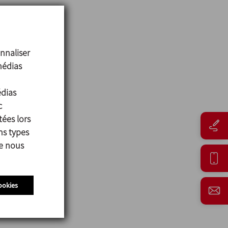
nnaliser
médias
édias
c
tées lors
ns types
ue nous
ookies